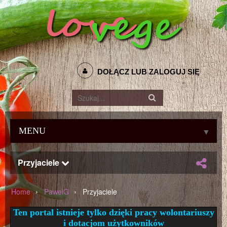
DOŁĄCZ LUB ZALOGUJ SIĘ
MENU
▼
Przyjaciele
›
›
Home
PawelG
Przyjaciele
Ten portal istnieje tylko dzięki pracy wolontariuszy
i dotacjom użytkowników