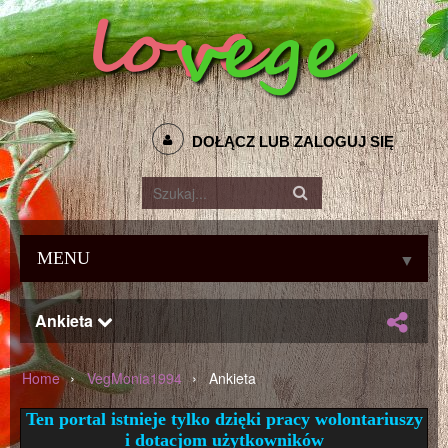
DOŁĄCZ LUB ZALOGUJ SIĘ
MENU
▼
Ankieta
›
›
Home
VegMonia1994
Ankieta
Ten portal istnieje tylko dzięki pracy wolontariuszy
i dotacjom użytkowników