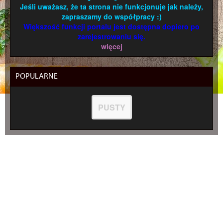
Jeśli uważasz, że ta strona nie funkcjonuje jak należy,
zapraszamy do współpracy :)
Większość funkcji portalu jest dostępna dopiero po
zarejestrowaniu się.
więcej
POPULARNE
PUSTY