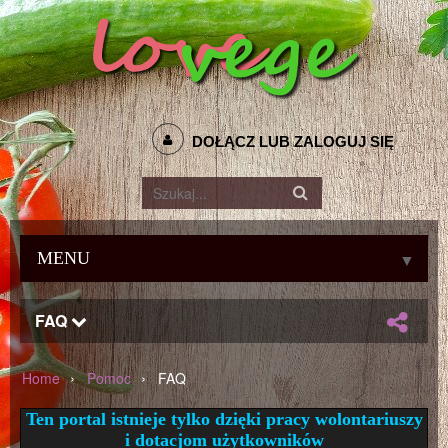
DOŁĄCZ LUB ZALOGUJ SIĘ
MENU
▼
FAQ
›
›
Home
Pomoc
FAQ
Ten portal istnieje tylko dzięki pracy wolontariuszy
i dotacjom użytkowników