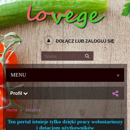
DOŁĄCZ LUB ZALOGUJ SIĘ
MENU
▼
Profil
›
Home
Jozefina
Ten portal istnieje tylko dzięki pracy wolontariuszy
i dotacjom użytkowników