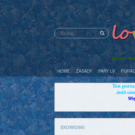
HOME
ZASADY
PARY LV
PORAD
Ten porta
Jeśli uwa
Wię
EKOWIOSKI