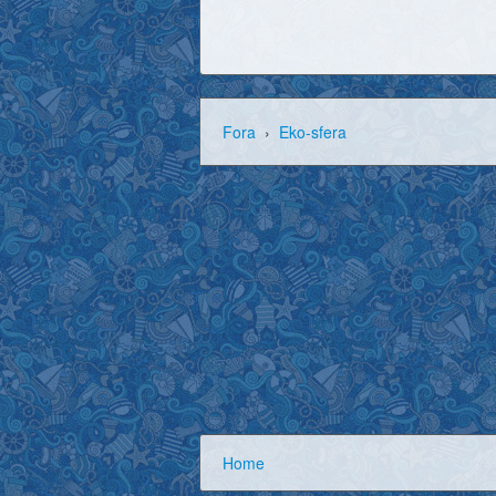
Fora
›
Eko-sfera
Home