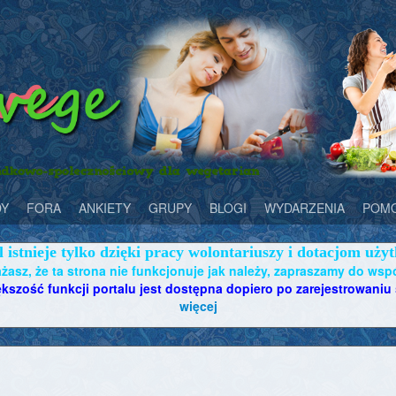
Y
FORA
ANKIETY
GRUPY
BLOGI
WYDARZENIA
POM
l istnieje tylko dzięki pracy wolontariuszy i dotacjom uż
żasz, że ta strona nie funkcjonuje jak należy, zapraszamy do wsp
kszość funkcji portalu jest dostępna dopiero po zarejestrowaniu 
więcej