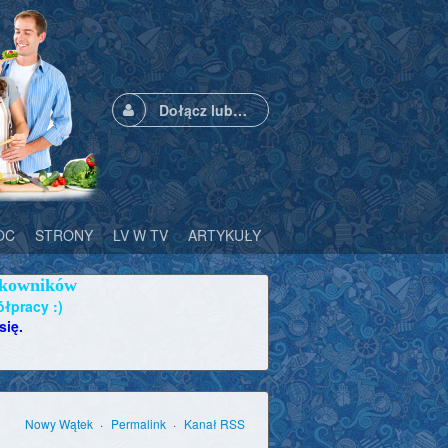
Dołącz lub zaloguj się
OC
STRONY
LV W TV
ARTYKUŁY
NOWOŚCI
WIĘCEJ
ytkowników
ółpracy :)
się.
Nowy Wątek
Permalink
Kanał RSS