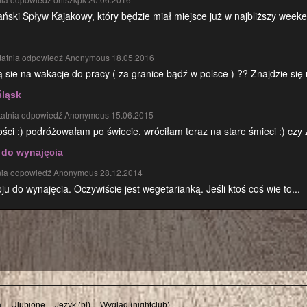
ki Spływ Kajakowy, który będzie miał miejsce już w najbliższy weeke
tatnia odpowiedź Anonymous 18.05.2016
 sie na wakacje do pracy ( za granice bądź w polsce ) ?? Znajdzie się 
śląsk
tatnia odpowiedź Anonymous 15.06.2015
i :) podróżowałam po świecie, wróciłam teraz na stare śmieci :) czy z
 do wynajęcia
nia odpowiedź Anonymous 28.12.2014
 do wynajęcia. Oczywiście jest wegetarianką. Jeśli ktoś coś wie to...
a
Ulubione
Język (pl)
Wygląd (nightclub)