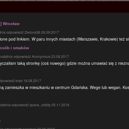
j] Wrocław
tnia odpowiedź Zielona36 26.09.2017
ne pod linkiem. W paru innych miastach (Warszawie, Krakowie) też się
 osób i smaków
ostatnia odpowiedź Anonymous 23.08.2017
 wyczaiłam taką stronkę (coś nowego) gdzie można umawiać się z niezn
odpowiedź krab 18.08.2017
ną zamieszka w mieszkaniu w centrum Gdańska. Wege lub wegan. Kosz
statnia odpowiedź space_oddity 05.11.2016
6
nia odpowiedź oniszkpk 20.06.2016