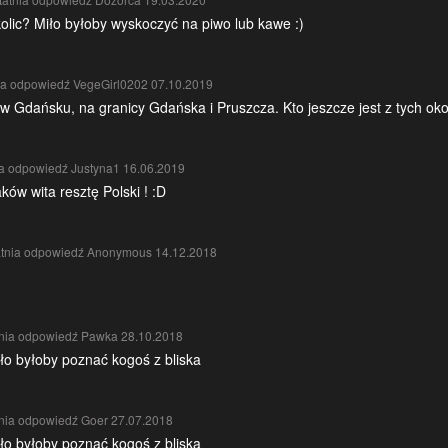
okolic? Miło byłoby wyskoczyć na piwo lub kawe :)
ia odpowiedź VegeGirl0202 07.10.2019
 Gdańsku, na granicy Gdańska i Pruszcza. Kto jeszcze jest z tych oko
ia odpowiedź Justyna1 16.06.2019
w wita resztę Polski ! :D
atnia odpowiedź Anonymous 14.12.2018
tnia odpowiedź Pawka 28.10.2018
Miło byłoby poznać kogoś z bliska
tnia odpowiedź Goer 27.07.2018
Miło byłoby poznać kogoś z bliska