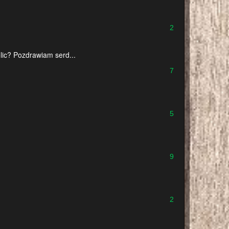
2
lic? Pozdrawiam serd...
7
5
9
2