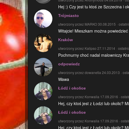
Hej :) Czy jest tu ktoś ze Szczecina i 
Trójmiasto
utworzony przez MARKO 30.08.2015
ostatn
Witajcie! Mieszkam można powiedzieć w
Kraków
utworzony przez Kalipso 27.11.2014
ostatn
Pochmurny choć nadal malowniczy Krakó
odpowiedz
utworzony przez dowanetia 24.03.2013
ost
Wawa
Łódź i okolice
utworzony przez Konwalia 17.09.2016
osta
Hej, czy ktoś jest z Łodzi lub okolic? 
Łódź i okolice
utworzony przez Konwalia 17.09.2016
osta
Hej, czy ktoś jest z Łodzi lub okolic? 