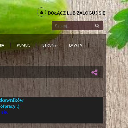
DOŁĄCZ LUB ZALOGUJ SIĘ
IA
POMOC
STRONY
LV W TV
żytkowników
ółpracy :)
 się.