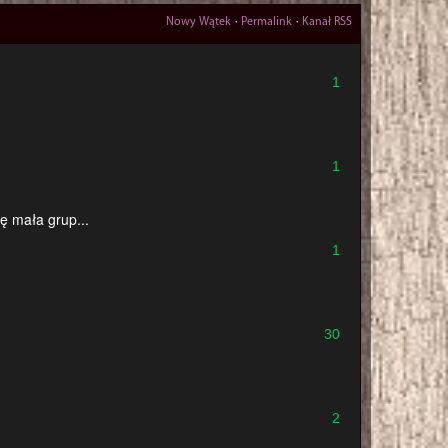
Nowy Wątek
Permalink
Kanał RSS
1
1
ę mała grup...
1
30
2