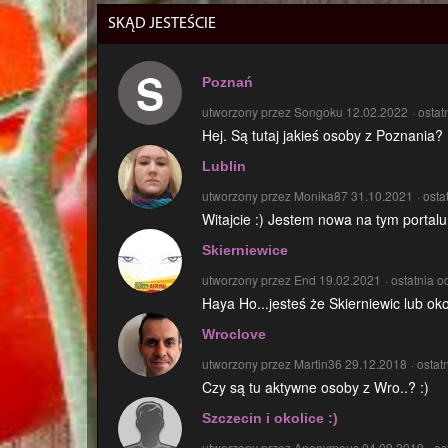
SKĄD JESTEŚCIE
S
Poznań
utworzony przez Songoku 12.02.2022
osta
Hej. Są tutaj jakieś osoby z Poznania?
Lublin
utworzony przez Monika87 31.10.2021
osta
Witajcie :) Jestem nowa na tym portalu
Skierniewice
utworzony przez End 19.02.2021
ostatnia 
Haya Ho...jesteś że Skierniewic lub oko
Wroclove
utworzony przez Martin36 29.12.2018
ostat
Czy są tu aktywne osoby z Wro..? :)
Szczecin i okolice :)
utworzony przez Anonymous 04.09.2019
os